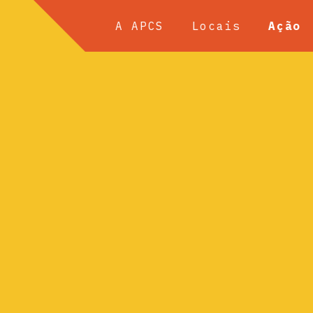
A APCS
Locais
Ação