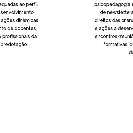
equadas ao perfil
psicopedagogia e
desenvolvimento
de newsletters
s ações dinâmicas
direitos das cria
nto de docentes,
e ações a desen
 profissionais da
encontros/reuniõ
obredotação.
formativas, q
d